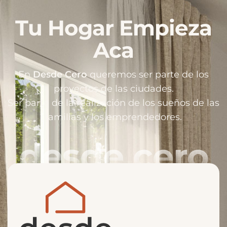
Tu Hogar Empieza
Aca
En
Desde Cero
queremos ser parte de los
proyectos de las ciudades.
Ser parte de la realización de los sueños de las
familias y los emprendedores.
desde cero