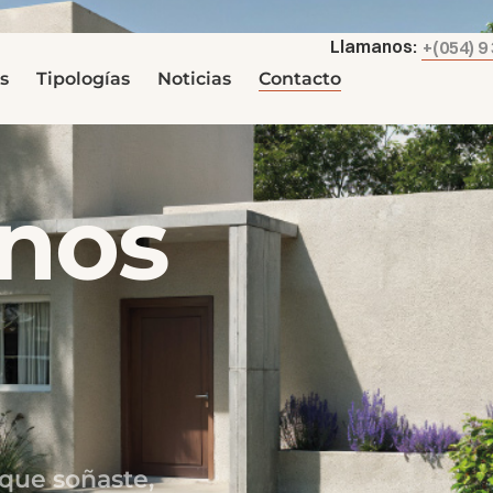
Llamanos:
+(054) 9
s
Tipologías
Noticias
Contacto
nos
que soñaste,