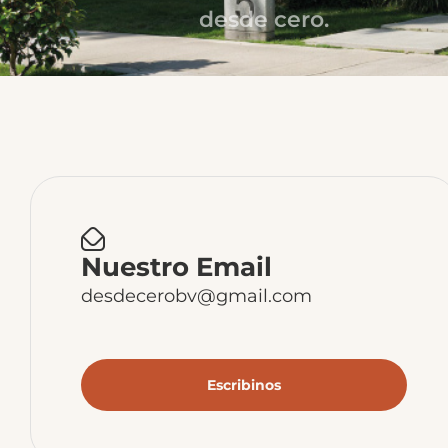
desde cero.
Nuestro Email
desdecerobv@gmail.com
Escribinos