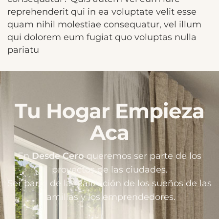
reprehenderit qui in ea voluptate velit esse
quam nihil molestiae consequatur, vel illum
qui dolorem eum fugiat quo voluptas nulla
pariatu
Tu Hogar Empieza
Aca
En
Desde Cero
queremos ser parte de los
proyectos de las ciudades.
Ser parte de la realización de los sueños de las
familias y los emprendedores.