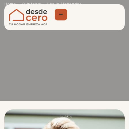
Home
Our team
Leslie Alexander